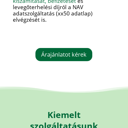
kiszámítását, befizetését
és
levegőterhelési díjról a NAV
adatszolgáltatás (xx50 adatlap)
elvégzését is.
Árajánlatot kérek
Kiemelt
szolgáltatásunk