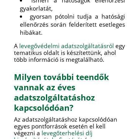
ismeri a hatóságok ellenőrzési
gyakorlatát,
gyorsan pótolni tudja a hatósági
ellenőrzés során felderített esetleges
hibákat.
A
levegővédelmi adatszolgáltatásról
egy
tematikus oldalt is készítettünk, ahol
több információ is megtalálható.
Milyen további teendők
vannak az éves
adatszolgáltatáshoz
kapcsolódóan?
Az adatszolgáltatáshoz kapcsolódóan
egyes pontforrások esetén el kell
végezni a
levegőterhelési díj