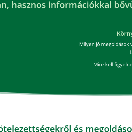
an, hasznos információkkal bőv
Körn
Milyen jó megoldások 
t
Mire kell figyel
ötelezettségekről és megoldások