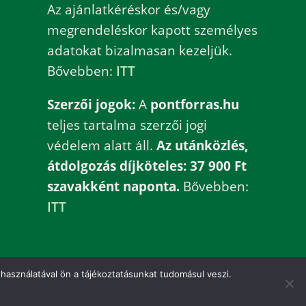
Az ajánlatkéréskor és/vagy
megrendeléskor kapott személyes
adatokat bizalmasan kezeljük.
Bővebben:
ITT
Szerzői jogok:
A
pontforras.hu
teljes tartalma szerzői jogi
védelem alatt áll.
Az utánközlés,
átdolgozás díjköteles: 37 900 Ft
szavakként naponta.
Bővebben:
ITT
használatával ön a tájékoztatásunkat tudomásul veszi.
ZUM
KAPCSOLAT