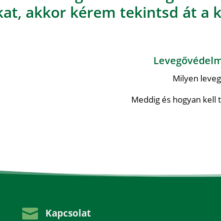
at, akkor kérem tekintsd át a k
Levegővédelm
Milyen leve
Meddig és hogyan kell t

Kapcsolat