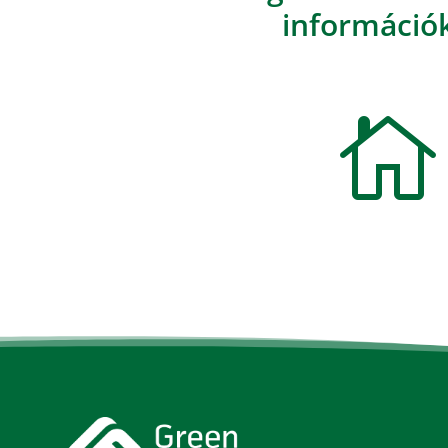
információk
