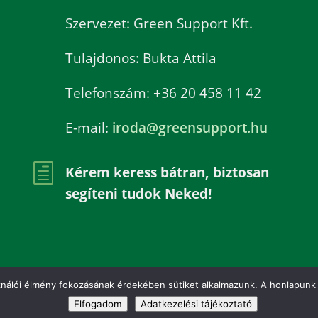
Szervezet: Green Support Kft.
Tulajdonos: Bukta Attila
Telefonszám: +36 20 458 11 42
E-mail:
iroda@greensupport.hu
h
Kérem keress bátran, biztosan
segíteni tudok Neked!
ználói élmény fokozásának érdekében sütiket alkalmazunk. A honlapunk 
EDÉLYEZÉS
MÉRÉS
ADATKEZELÉSI TÁJÉKOZTATÓ
IMPRESS
Elfogadom
Adatkezelési tájékoztató