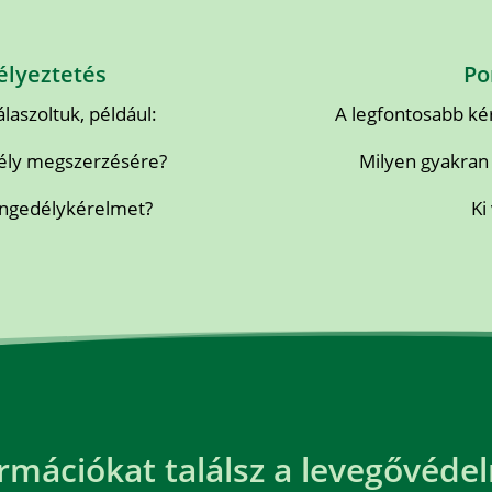
lyeztetés
Po
aszoltuk, például:
A legfontosabb ké
dély megszerzésére?
Milyen gyakran
 engedélykérelmet?
Ki
rmációkat találsz a levegővédel