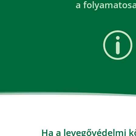
a folyamatos
p
Ha a levegővédelmi k