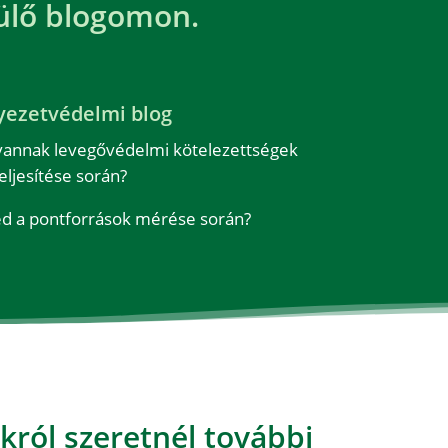
ülő
blogomon
.
yezetvédelmi blog
vannak levegővédelmi kötelezettségek
eljesítése során?
ned a pontforrások mérése során?
ról szeretnél további