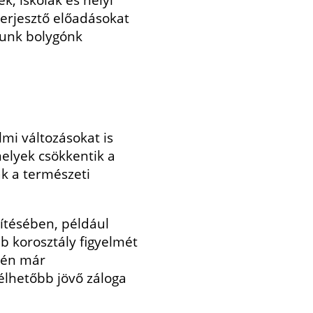
, iskolák és helyi
terjesztő előadásokat
yunk bolygónk
mi változásokat is
elyek csökkentik a
ák a természeti
ítésében, például
bb korosztály figyelmét
évén már
élhetőbb jövő záloga