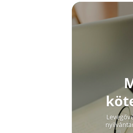
M
köt
Levegővé
nyilvánta