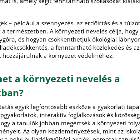
mat is, amely segít fenntartható szokásokat kiala
k – például a szennyezés, az erdőirtás és a túlzot
 a természetben. A környezeti nevelés célja, hog
ygóra, és hogyan csökkenthetjük ökológiai lábnyo
lladékcsökkentés, a fenntartható közlekedés és a
k hozzájárulnak a környezet védelméhez.
et a környezeti nevelés a
ban?
atás egyik legfontosabb eszköze a gyakorlati tapas
epgyakorlatok, interaktív foglalkozások és közössé
hogy a tanulók jobban megértsék a környezeti fol
ényeit. Az olyan kezdeményezések, mint az iskola
gy a helyi hulladékgyűjtési akciók, nemcsak tanul