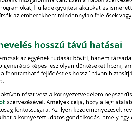
obális mozgalommá vált. Ezen a napon szervezetek
programokat, hulladékgyűjtési akciókat és ismeret
sítsák az emberekben: mindannyian felelősek vag
nevelés hosszú távú hatásai
emcsak az egyének tudását bővíti, hanem társadal
b generáció képes lesz olyan döntéseket hozni, am
 a fenntartható fejlődést és hosszú távon biztosítj
t.
s aktívan részt vesz a környezetvédelem népszerűs
tok
szervezésével. Amelyek célja, hogy a legfiatala
hatóság fontosságára. Az ilyen kezdeményezések r
lhat a környezettudatos gondolkodás, amely egy 