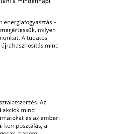
kítani a mindennapi
t energiafogyasztás –
y megértessük, milyen
munkat. A tudatos
z újrahasznosítás mind
ztalatszerzés. Az
gi akciók mind
yamatokat és az emberi
i komposztálás, a
ságosak, hanem