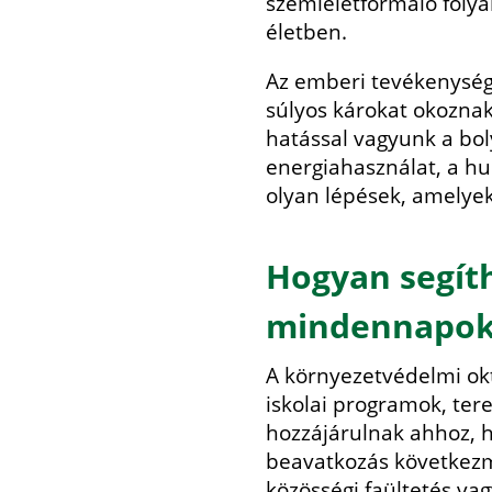
szemléletformáló folya
életben.
Az emberi tevékenysége
súlyos károkat okoznak
hatással vagyunk a bol
energiahasználat, a hu
olyan lépések, amelye
Hogyan segíth
mindennapok
A környezetvédelmi okt
iskolai programok, ter
hozzájárulnak ahhoz, 
beavatkozás következm
közösségi faültetés va