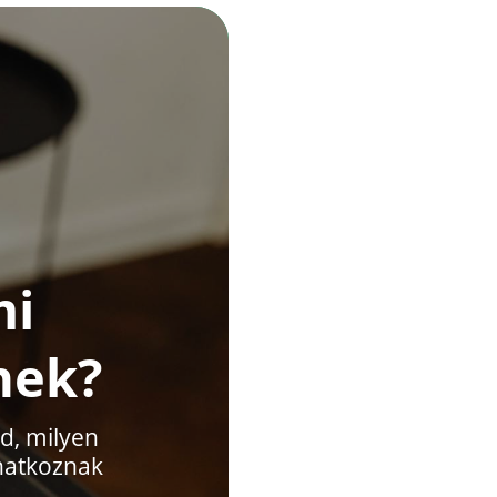
mi
nek?
d, milyen
onatkoznak