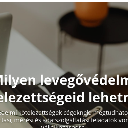
ilyen levegővédel
elezettségeid lehet
delmi kötelezettségek cégeknek: megtudhato
rtási, mérési és adatszolgáltatási feladatok v
vállalkozásodra.