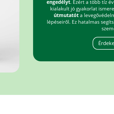
engedélyt
. Ezért a több tíz 
kialakult jó gyakorlat isme
útmutatót
a levegővédelm
lépéseiről. Ez hatalmas segít
szem
Érdek