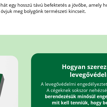
ehát egy hosszú távú befektetés a jövőbe, amely h
 óvjuk meg bolygónk természeti kincseit.
Hogyan szere
levegővédel
A levegővédelmi engedélyeztetés
A cégeknek sokszor nehézsé
berendezésük minősül enged
mit kell tenniük, hogy b