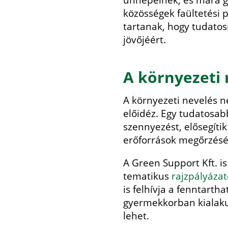
ünnepelnek, és mára gl
közösségek faültetési 
tartanak, hogy tudato
jövőjéért.
A környezeti 
A környezeti nevelés n
előidéz. Egy tudatosab
szennyezést, elősegítik
erőforrások megőrzésé
A Green Support Kft. i
tematikus
rajzpályáza
is felhívja a fenntart
gyermekkorban kialaku
lehet.