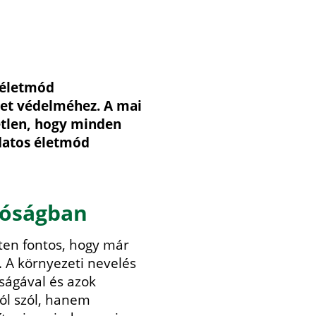
 életmód
zet védelméhez. A mai
etlen, hogy minden
udatos életmód
tóságban
ten fontos, hogy már
. A környezeti nevelés
ságával és azok
ól szól, hanem