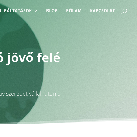
OLGÁLTATÁSOK
BLOG
RÓLAM
KAPCSOLAT
 jövő felé
v szerepet vállalhatunk.