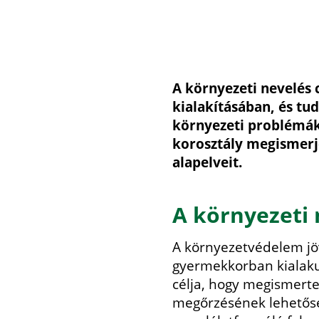
A környezeti nevelés 
kialakításában, és tu
környezeti problémák
korosztály megismerje
alapelveit.
A környezeti
A környezetvédelem jöv
gyermekkorban kialakulj
célja, hogy megismerte
megőrzésének lehetősé