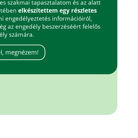
éves szakmai tapasztalatom és az alatt
retében
elkészítettem egy részletes
i engedélyeztetés információiról,
ség az engedély beszerzéséért felelős
ély számára.
el, megnézem!