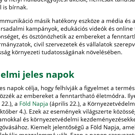
 is bírnak.
mmunikáció másik hatékony eszköze a média és a d
sadalmi kampányok, edukációs videók és online 
önséget, és ösztönözhetik az embereket a fenntar
ányzatok, civil szervezetek és vállalatok szerepvá
osság környezeti tudatosságának növelésében.
elmi jeles napok
es napok célja, hogy felhívják a figyelmet a term
özzék az embereket a fenntartható életmódra. Ily
 22.), a
Föld Napja
(április 22.), a Környezetvédelmi
október 4.). Ezek az események világszerte közösség
ramokkal és környezetvédelmi kezdeményezésekkel
óvásához. Kiemelt jelentőségű a Föld Napja, ame