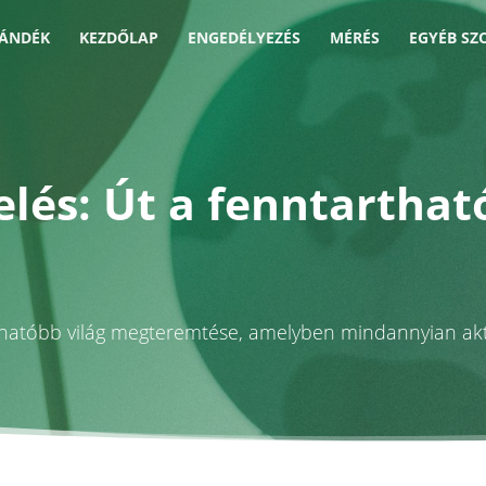
JÁNDÉK
KEZDŐLAP
ENGEDÉLYEZÉS
MÉRÉS
EGYÉB SZ
lés: Út a fenntartható
rthatóbb világ megteremtése, amelyben mindannyian aktí