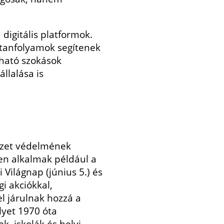
igitális platformok.
tanfolyamok segítenek
tható szokások
llalása is
észet védelmének
en alkalmak például a
 Világnap (június 5.) és
i akciókkal,
 járulnak hozzá a
lyet 1970 óta