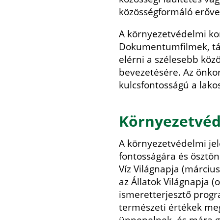
közösségformáló erővel
A környezetvédelmi ko
Dokumentumfilmek, tár
elérni a szélesebb köz
bevezetésére. Az önkorm
kulcsfontosságú a lak
Környezetvéd
A környezetvédelmi jel
fontosságára és ösztön
Víz Világnapja (március
az Állatok Világnapja (
ismeretterjesztő prog
természeti értékek meg