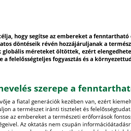
célja, hogy segítse az embereket a fenntartható
datos döntéseik révén hozzájáruljanak a termés
 globális méreteket öltöttek, ezért elengedhet
 a felelősségteljes fogyasztás és a környezett
 nevelés szerepe a fenntartha
ője a fiatal generációk kezében van, ezért kiemel
on a természet iránti tisztelet és felelősségtudat
sse az embereket a természeti erőforrások fontos
geivel. Az oktatás nem csupán információátadásr