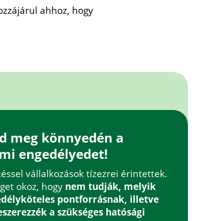
ozzájárul ahhoz, hogy
zd meg könnyedén a
mi engedélyedet!
sel vállalkozások tízezrei érintettek.
get okoz, hogy
nem tudják, melyik
élyköteles pontforrásnak, illetve
eszerezzék a szükséges hatósági