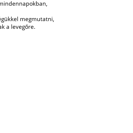
a mindennapokban,
ségükkel megmutatni,
k a levegőre.