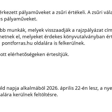
érkezett pályaműveket a zsűri értékeli. A zsűri vála
es pályaműveket.
abb munkák, melyek visszaadják a rajzpályázat cím
etnek el, melyeket érdekes könyvutalványban érté
a pontforras.hu oldalára is felkerülnek.
tt elérhetőségeken értesítjük.
d napja alkalmából 2026. április 22-én lesz, a nye
alára kerülnek feltöltésre.