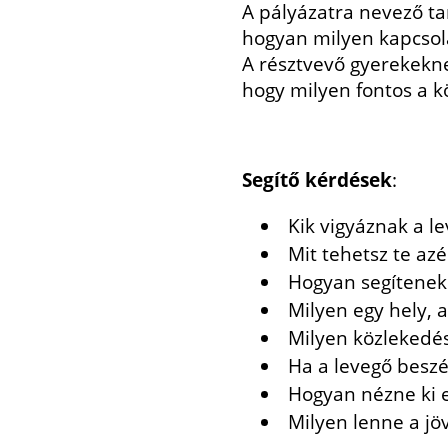
A pályázatra nevező t
hogyan milyen kapcso
A résztvevő gyerekekn
hogy milyen fontos a k
Segítő kérdések
:
Kik vigyáznak a l
Mit tehetsz te azé
Hogyan segítenek
Milyen egy hely, 
Milyen közlekedés
Ha a levegő beszé
Hogyan nézne ki e
Milyen lenne a jö