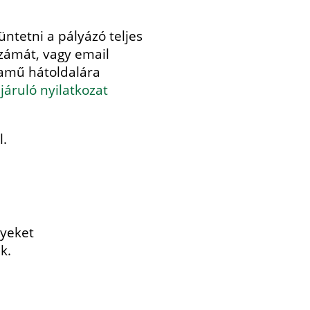
üntetni a pályázó teljes
számát, vagy email
lyamű hátoldalára
járuló nyilatkozat
l.
lyeket
k.