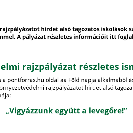
 rajzpályázatot hirdet alsó tagozatos iskolások
mmel. A pályázat részletes információit itt fogla
lmi rajzpályázat részletes is
s a pontforras.hu oldal aa Föld napja alkalmából 
rnyezetvédelmi rajzpályázatot hirdet alsó tagozat
mája:
„
Vigyázzunk együtt a levegőre!
”