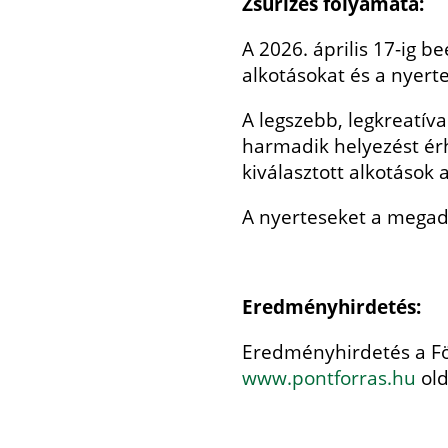
Zsűrizés folyamata:
A 2026. április 17-ig be
alkotásokat és a nyert
A legszebb, legkreatív
harmadik helyezést érh
kiválasztott alkotások 
A nyerteseket a megado
Eredményhirdetés:
Eredményhirdetés a Föl
www.pontforras.hu
old