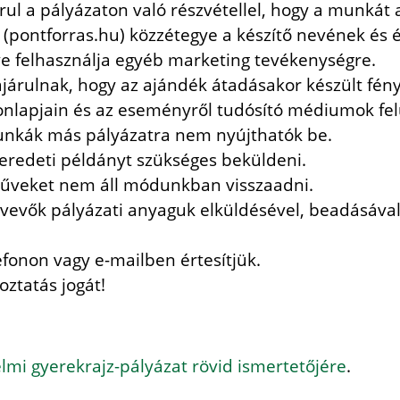
rul a pályázaton való részvétellel, hogy a munkát 
(pontforras.hu) közzétegye a készítő nevének és 
etve felhasználja egyéb marketing tevékenységre.
járulnak, hogy az ajándék átadásakor készült fény
onlapjain és az eseményről tudósító médiumok fel
unkák más pályázatra nem nyújthatók be.
t eredeti példányt szükséges beküldeni.
űveket nem áll módunkban visszaadni.
vevők pályázati anyaguk elküldésével, beadásával 
efonon vagy e-mailben értesítjük.
oztatás jogát!
mi gyerekrajz-pályázat rövid ismertetőjére
.