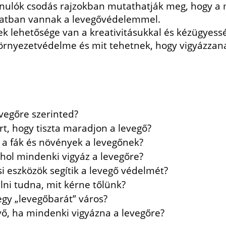
anulók csodás rajzokban mutathatják meg, hogy 
latban vannak a levegővédelemmel.
ek lehetősége van a kreativitásukkal és kézügyes
örnyezetvédelme és mit tehetnek, hogy vigyázzana
evegőre szerinted?
rt, hogy tiszta maradjon a levegő?
 a fák és növények a levegőnek?
ahol mindenki vigyáz a levegőre?
i eszközök segítik a levegő védelmét?
lni tudna, mit kérne tőlünk?
gy „levegőbarát” város?
vő, ha mindenki vigyázna a levegőre?