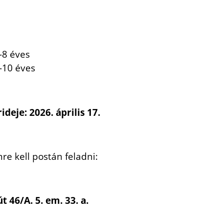
6-8 éves
9-10 éves
deje: 2026. április 17.
mre kell postán feladni:
t 46/A. 5. em. 33. a.