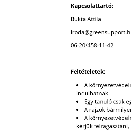
Kapcsolattartó:
Bukta Attila
iroda@greensupport.h
06-20/458-11-42
Feltételetek:
A környezetvédelm
indulhatnak.
Egy tanuló csak e
A rajzok bármilye
A környezetvédelm
kérjük felragasztani