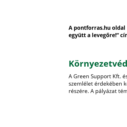
A pontforras.hu oldal
együtt a levegőre!” cí
Környezetvéde
A Green Support Kft. é
szemlélet érdekében kö
részére. A pályázat té