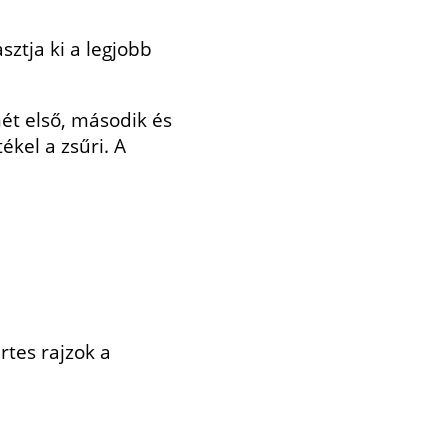
sztja ki a legjobb
ét első, második és
kel a zsűri. A
rtes rajzok a