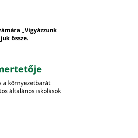
 számára „Vigyázzunk
ljuk össze.
mertetője
és a környezetbarát
os általános iskolások