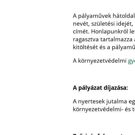
A pályaművek hátoldalár
nevét, születési idejét
címét. Honlapunkról le
ragasztva tartalmazza 
kitöltését és a pályam
A környezetvédelmi
gy
A pályázat díjazása:
A nyertesek jutalma e
környezetvédelmi- és 