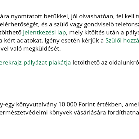
a nyomtatott betűkkel, jól olvashatóan, fel kell t
, elérhetőségét, és a szülő vagy gondviselő telefon
tölthető
Jelentkezési lap
, mely kitöltés után a pá
a kért adatokat. Igény esetén kérjük a
Szülői hozzá
űvel való megküldését.
erekrajz-pályázat plakátja
letölthető az oldalunkró
gy-egy könyvutalvány 10 000 Forint értékben, ame
természetvédelmi könyvek vásárlására fordíthatna