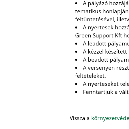
A pályázó hozzájá
tematikus honlapján 
feltüntetésével, ill
A nyertesek hozzá
Green Support Kft h
A leadott pályam
A kézzel készítet
A beadott pályam
A versenyen részt
feltételeket.
A nyerteseket tel
Fenntartjuk a vált
Vissza a
környezetvédel