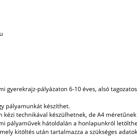
u
i gyerekrajz-pályázaton 6-10 éves, alsó tagozatos
gy pályamunkát készíthet.
n kézi technikával készülhetnek, de A4 méretűnek 
i pályaművek hátoldalán a honlapunkról letölthet
, mely kitöltés után tartalmazza a szükséges adatok